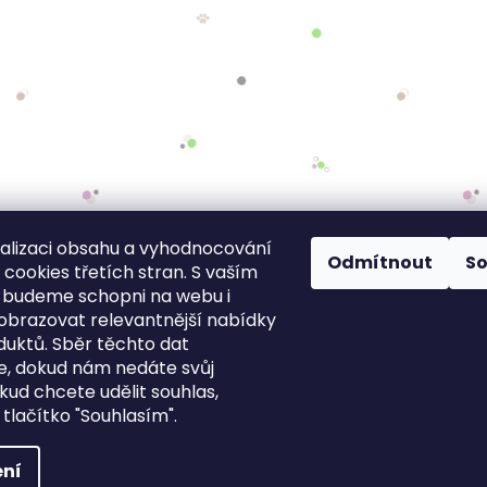
alizaci obsahu a vyhodnocování
Odmítnout
S
cookies třetích stran. S vaším
 budeme schopni na webu i
obrazovat relevantnější nabídky
duktů. Sběr těchto dat
, dokud nám nedáte svůj
kud chcete udělit souhlas,
 tlačítko "Souhlasím".
ní