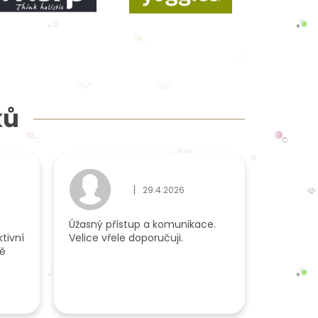
ků
|
29.4.2026
du je 5 z 5 hvězdiček.
Hodnocení obchodu je 5 z 5 hvězdiček.
Úžasný přístup a komunikace.
tivní
Velice vřele doporučuji.
dě