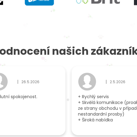
odnocení našich zákazní
|
|
26.5.2026
2.5.2026
ček.
Hodnocení obchodu je 5 z 5 hvězdiček.
Hodnocení obcho
lutní spokojenost.
+ Rychlý servis
+ Skvělá komunikace (proak
ze strany obchodu v přípa
nestandardní prosby)
+ Široká nabídka