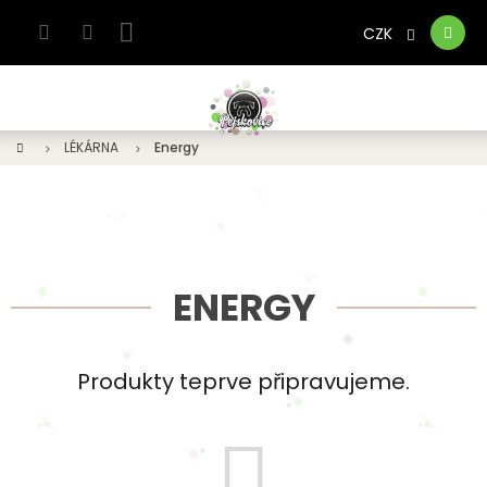
Přejít
na
CZK
Nákupní
obsah
košík
Domů
LÉKÁRNA
Energy
ENERGY
Produkty teprve připravujeme.