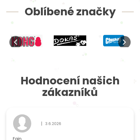
Oblíbené značky
Hodnocení našich
zákazníků
|
3.6.2026
Hodnocení obchodu je 5 z 5 hvězdiček.
Fajn