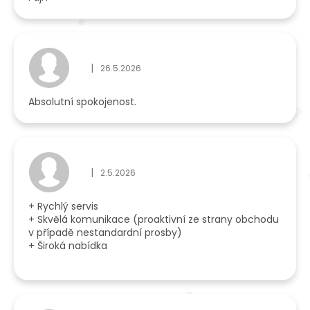
|
26.5.2026
Hodnocení obchodu je 5 z 5 hvězdiček.
Absolutní spokojenost.
|
2.5.2026
Hodnocení obchodu je 5 z 5 hvězdiček.
+ Rychlý servis
+ Skvělá komunikace (proaktivní ze strany obchodu
v případě nestandardní prosby)
+ Široká nabídka