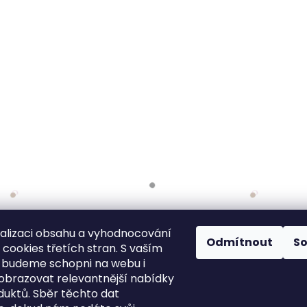
alizaci obsahu a vyhodnocování
Odmítnout
S
cookies třetích stran. S vaším
 budeme schopni na webu i
obrazovat relevantnější nabídky
duktů. Sběr těchto dat