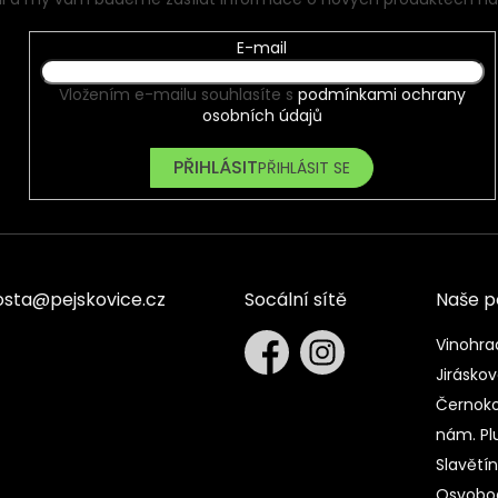
E-mail
Vložením e-mailu souhlasíte s
podmínkami ochrany
osobních údajů
PŘIHLÁSIT SE
osta
@
pejskovice.cz
Socální sítě
Naše 
Vinohra
Jiráskov
Černoko
nám. Pl
Slavětí
Osvobod