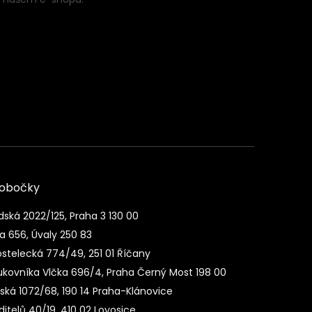
pobočky
dská 2022/125, Praha 3 130 00
a 656, Úvaly 250 83
stelecká 774/49, 251 01 Říčany
ukovníka Vlčka 696/4, Praha Černý Most 198 00
nská 1072/68, 190 14 Praha-Klánovice
itelů 40/19, 410 02 Lovosice