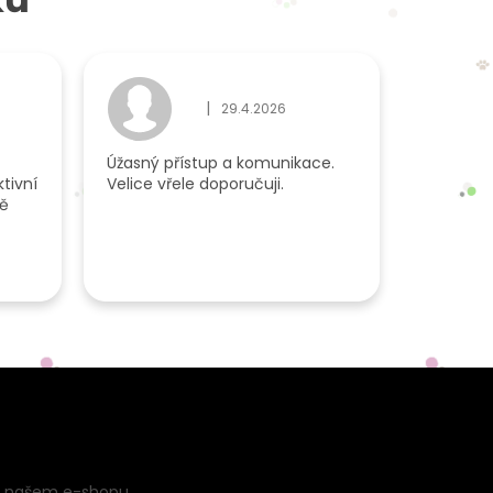
|
29.4.2026
du je 5 z 5 hvězdiček.
Hodnocení obchodu je 5 z 5 hvězdiček.
Úžasný přístup a komunikace.
tivní
Velice vřele doporučuji.
dě
a našem e-shopu.