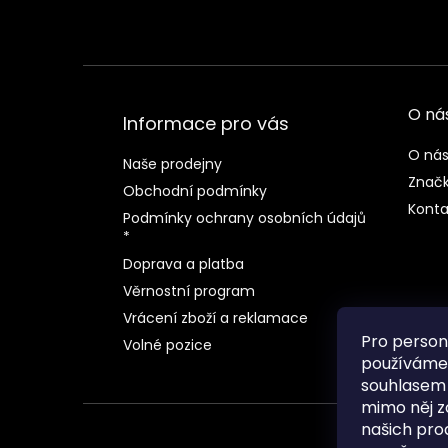
O ná
Informace pro vás
O ná
Naše prodejny
Znač
Obchodní podmínky
Konta
Podmínky ochrany osobních údajů
*
Doprava a platba
Věrnostní program
Vrácení zboží a reklamace
Pro person
Volné pozice
používáme 
souhlasem
mimo něj z
našich pro