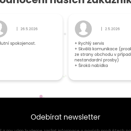
|
|
26.5.2026
2.5.2026
ček.
Hodnocení obchodu je 5 z 5 hvězdiček.
Hodnocení obcho
lutní spokojenost.
+ Rychlý servis
+ Skvělá komunikace (proak
ze strany obchodu v přípa
nestandardní prosby)
+ Široká nabídka
Odebírat newsletter
ail a my vám budeme zasílat informace o nových produktech n