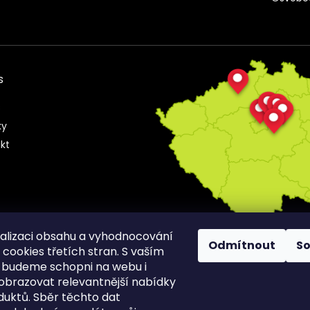
s
s
ky
kt
alizaci obsahu a vyhodnocování
Odmítnout
S
cookies třetích stran. S vaším
 budeme schopni na webu i
obrazovat relevantnější nabídky
duktů. Sběr těchto dat