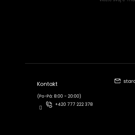
í
star
Kontakt
(Po-Pá: 8:00 - 20:00)
+420 777 222 378