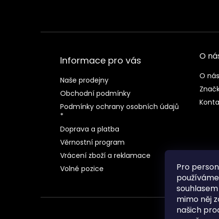
O ná
Informace pro vás
O ná
Naše prodejny
Znač
Obchodní podmínky
Konta
Podmínky ochrany osobních údajů
*
Doprava a platba
Věrnostní program
Vrácení zboží a reklamace
Pro person
Volné pozice
používáme 
souhlasem
mimo něj z
našich pro