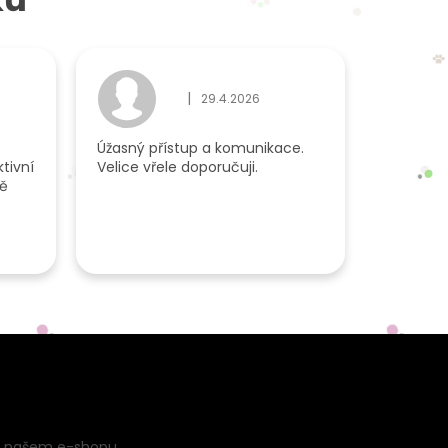
|
29.4.2026
du je 5 z 5 hvězdiček.
Hodnocení obchodu je 5 z 5 hvězdiček.
Úžasný přístup a komunikace.
tivní
Velice vřele doporučuji.
dě
a našem e-shopu.