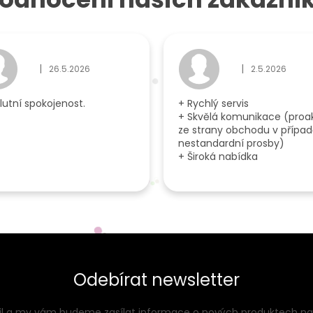
|
|
26.5.2026
2.5.2026
ček.
Hodnocení obchodu je 5 z 5 hvězdiček.
Hodnocení obcho
lutní spokojenost.
+ Rychlý servis
+ Skvělá komunikace (proak
ze strany obchodu v přípa
nestandardní prosby)
+ Široká nabídka
Odebírat newsletter
ail a my vám budeme zasílat informace o nových produktech n