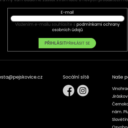
E-mail
Vložením e-mailu souhlasíte s
podmínkami ochrany
osobních údajů
PŘIHLÁSIT SE
osta
@
pejskovice.cz
Socální sítě
Naše 
Vinohra
Jiráskov
Černoko
nám. Pl
Slavětí
Osvobod