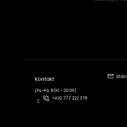
í
star
Kontakt
(Po-Pá: 8:00 - 20:00)
+420 777 222 378