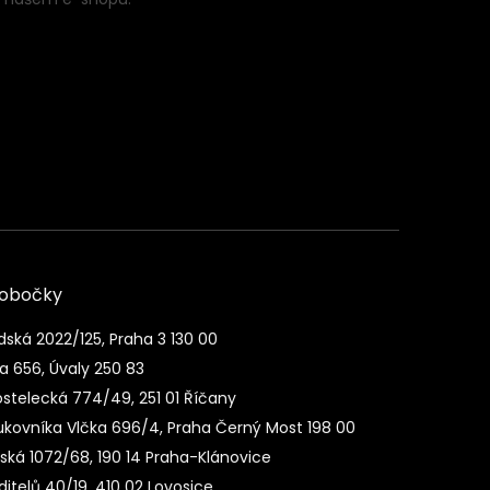
pobočky
dská 2022/125, Praha 3 130 00
a 656, Úvaly 250 83
stelecká 774/49, 251 01 Říčany
ukovníka Vlčka 696/4, Praha Černý Most 198 00
nská 1072/68, 190 14 Praha-Klánovice
itelů 40/19, 410 02 Lovosice