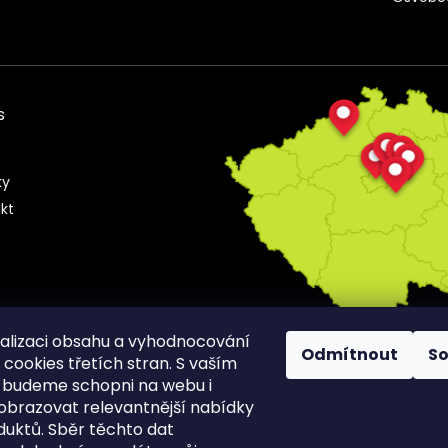
s
s
ky
kt
alizaci obsahu a vyhodnocování
Odmítnout
S
cookies třetích stran. S vaším
 budeme schopni na webu i
obrazovat relevantnější nabídky
duktů. Sběr těchto dat