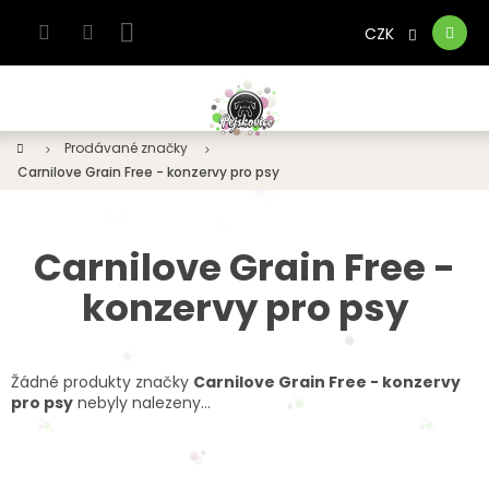
Přejít
na
CZK
Nákupní
obsah
košík
Domů
Prodávané značky
Carnilove Grain Free - konzervy pro psy
Carnilove Grain Free -
konzervy pro psy
Žádné produkty značky
Carnilove Grain Free - konzervy
pro psy
nebyly nalezeny...