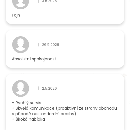
|
3.6.2026
Hodnocení obchodu je 5 z 5 hvězdiček.
Fajn
|
26.5.2026
Hodnocení obchodu je 5 z 5 hvězdiček.
Absolutní spokojenost.
|
2.5.2026
Hodnocení obchodu je 5 z 5 hvězdiček.
+ Rychlý servis
+ Skvělá komunikace (proaktivní ze strany obchodu
v případě nestandardní prosby)
+ Široká nabídka