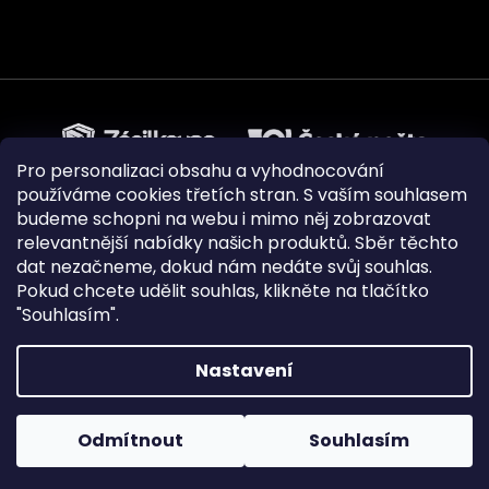
Pro personalizaci obsahu a vyhodnocování
používáme cookies třetích stran. S vaším souhlasem
budeme schopni na webu i mimo něj zobrazovat
relevantnější nabídky našich produktů. Sběr těchto
dat nezačneme, dokud nám nedáte svůj souhlas.
Pokud chcete udělit souhlas, klikněte na tlačítko
"Souhlasím".
Nastavení
Vytvořil Shoptet
|
Upravilo
FV STUDIO
Odmítnout
Souhlasím
Copyright 2026
Pejskovice
. Všechna práva vyhrazena.