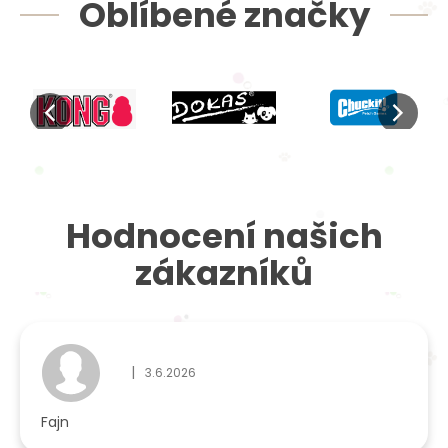
Oblíbené značky
Hodnocení našich
zákazníků
|
3.6.2026
Hodnocení obchodu je 5 z 5 hvězdiček.
Fajn