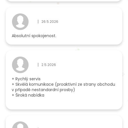
|
26.5.2026
Hodnocení obchodu je 5 z 5 hvězdiček.
Absolutní spokojenost.
|
2.5.2026
Hodnocení obchodu je 5 z 5 hvězdiček.
+ Rychlý servis
+ Skvělá komunikace (proaktivní ze strany obchodu
v případě nestandardní prosby)
+ Široká nabídka