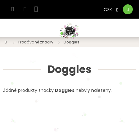
Přejít
na
CZK
Nákupní
obsah
košík
Domů
Prodávané značky
Doggles
Doggles
Žádné produkty značky
Doggles
nebyly nalezeny...