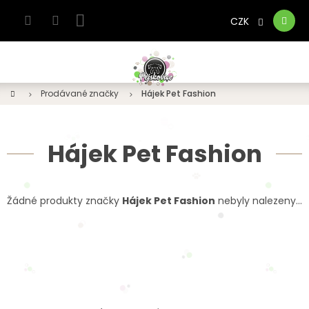
Přejít
na
CZK
Nákupní
obsah
košík
Domů
Prodávané značky
Hájek Pet Fashion
Hájek Pet Fashion
Žádné produkty značky
Hájek Pet Fashion
nebyly nalezeny...