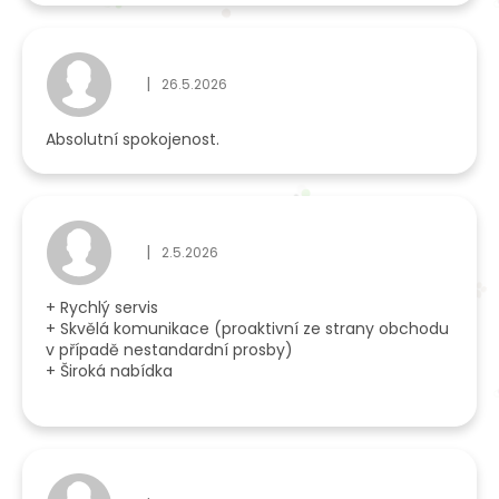
|
26.5.2026
Hodnocení obchodu je 5 z 5 hvězdiček.
Absolutní spokojenost.
|
2.5.2026
Hodnocení obchodu je 5 z 5 hvězdiček.
+ Rychlý servis
+ Skvělá komunikace (proaktivní ze strany obchodu
v případě nestandardní prosby)
+ Široká nabídka