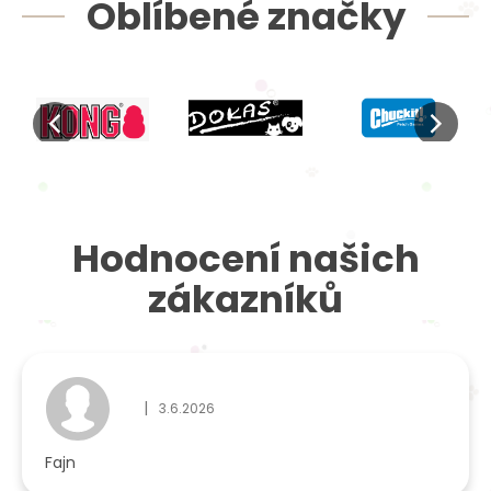
Oblíbené značky
Hodnocení našich
zákazníků
|
3.6.2026
Hodnocení obchodu je 5 z 5 hvězdiček.
Fajn