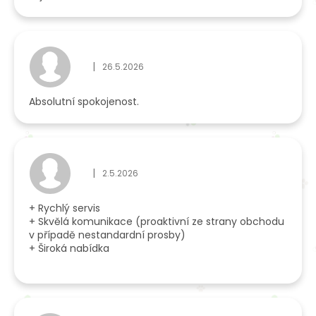
|
26.5.2026
Hodnocení obchodu je 5 z 5 hvězdiček.
Absolutní spokojenost.
|
2.5.2026
Hodnocení obchodu je 5 z 5 hvězdiček.
+ Rychlý servis
+ Skvělá komunikace (proaktivní ze strany obchodu
v případě nestandardní prosby)
+ Široká nabídka