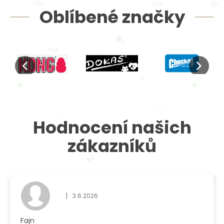
Oblíbené značky
Hodnocení našich
zákazníků
|
3.6.2026
Hodnocení obchodu je 5 z 5 hvězdiček.
Fajn