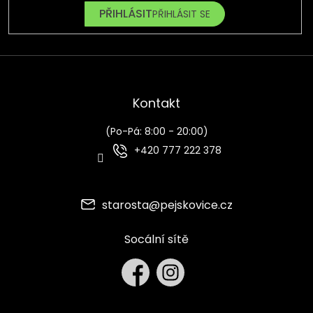
PŘIHLÁSIT SE
Kontakt
(Po-Pá: 8:00 - 20:00)
+420 777 222 378
starosta
@
pejskovice.cz
Socální sítě