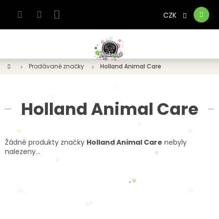
Přejít
na
CZK
Nákupní
obsah
košík
Domů
Prodávané značky
Holland Animal Care
Holland Animal Care
Žádné produkty značky
Holland Animal Care
nebyly
nalezeny...