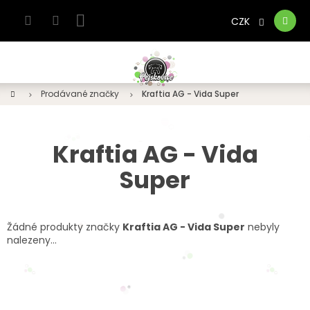
Přejít
na
CZK
Nákupní
obsah
košík
Domů
Prodávané značky
Kraftia AG - Vida Super
Kraftia AG - Vida
Super
Žádné produkty značky
Kraftia AG - Vida Super
nebyly
nalezeny...