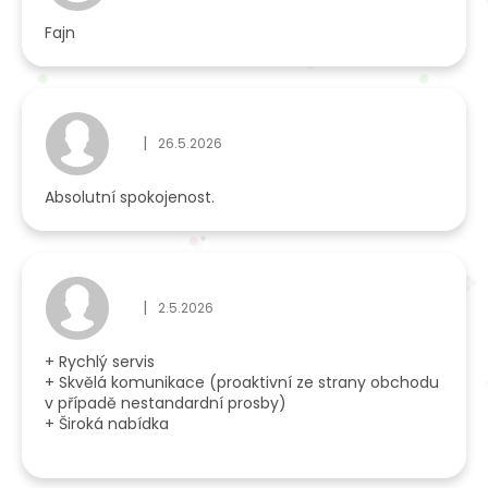
Fajn
|
26.5.2026
Hodnocení obchodu je 5 z 5 hvězdiček.
Absolutní spokojenost.
|
2.5.2026
Hodnocení obchodu je 5 z 5 hvězdiček.
+ Rychlý servis
+ Skvělá komunikace (proaktivní ze strany obchodu
v případě nestandardní prosby)
+ Široká nabídka