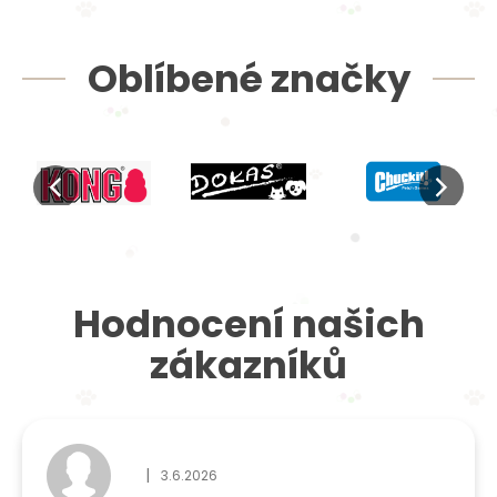
Oblíbené značky
Hodnocení našich
zákazníků
|
3.6.2026
Hodnocení obchodu je 5 z 5 hvězdiček.