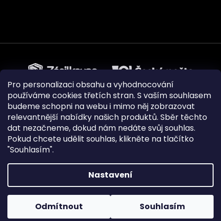
Pro personalizaci obsahu a vyhodnocování
používáme cookies třetích stran. S vaším souhlasem
budeme schopni na webu i mimo něj zobrazovat
relevantnější nabídky našich produktů. Sběr těchto
dat nezačneme, dokud nám nedáte svůj souhlas.
Pokud chcete udělit souhlas, klikněte na tlačítko
"Souhlasím".
Nastavení
Vytvořil Shoptet
|
Upravilo
FV STUDIO
Odmítnout
Souhlasím
Copyright 2026
Pejskovice
. Všechna práva vyhrazena.