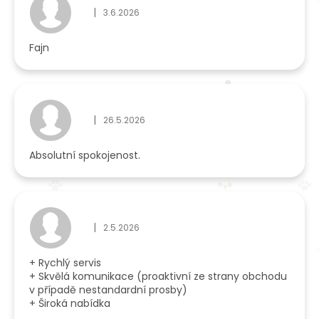
|
3.6.2026
Hodnocení obchodu je 5 z 5 hvězdiček.
Fajn
|
26.5.2026
Hodnocení obchodu je 5 z 5 hvězdiček.
Absolutní spokojenost.
|
2.5.2026
Hodnocení obchodu je 5 z 5 hvězdiček.
+ Rychlý servis
+ Skvělá komunikace (proaktivní ze strany obchodu
v případě nestandardní prosby)
+ Široká nabídka