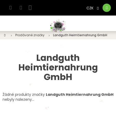
Přejít
na
CZK
Nákupní
obsah
košík
Domů
Prodávané značky
Landguth Heimtiernahrung GmbH
Landguth
Heimtiernahrung
GmbH
Žádné produkty značky
Landguth Heimtiernahrung GmbH
nebyly nalezeny...