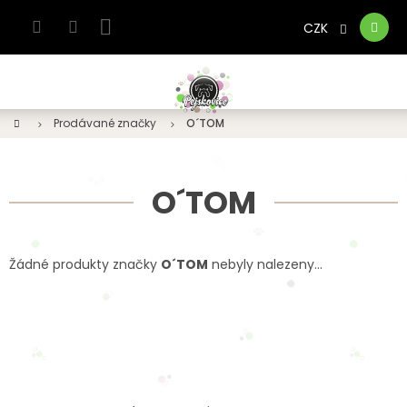
Přejít
na
CZK
Nákupní
obsah
košík
Domů
Prodávané značky
O´TOM
O´TOM
Žádné produkty značky
O´TOM
nebyly nalezeny...