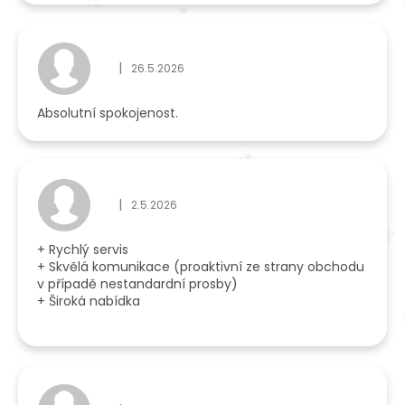
|
26.5.2026
Hodnocení obchodu je 5 z 5 hvězdiček.
Absolutní spokojenost.
|
2.5.2026
Hodnocení obchodu je 5 z 5 hvězdiček.
+ Rychlý servis
+ Skvělá komunikace (proaktivní ze strany obchodu
v případě nestandardní prosby)
+ Široká nabídka