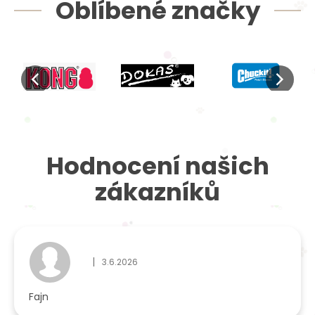
Oblíbené značky
Hodnocení našich
zákazníků
|
3.6.2026
Hodnocení obchodu je 5 z 5 hvězdiček.
Fajn