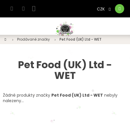
Přejít
na
CZK
Nákupní
obsah
košík
Domů
Prodávané značky
Pet Food (UK) Ltd - WET
Pet Food (UK) Ltd -
WET
Žádné produkty značky
Pet Food (UK) Ltd - WET
nebyly
nalezeny...