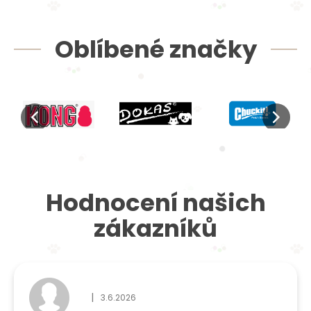
Oblíbené značky
Hodnocení našich
zákazníků
|
3.6.2026
Hodnocení obchodu je 5 z 5 hvězdiček.