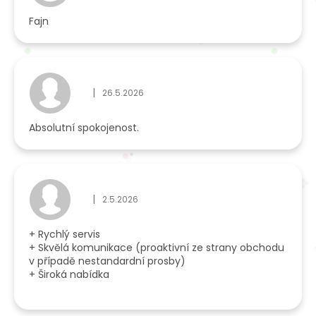
Fajn
|
26.5.2026
Hodnocení obchodu je 5 z 5 hvězdiček.
Absolutní spokojenost.
|
2.5.2026
Hodnocení obchodu je 5 z 5 hvězdiček.
+ Rychlý servis
+ Skvělá komunikace (proaktivní ze strany obchodu
v případě nestandardní prosby)
+ Široká nabídka