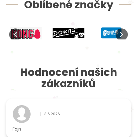
Oblíbené značky
Hodnocení našich
zákazníků
|
3.6.2026
Hodnocení obchodu je 5 z 5 hvězdiček.
Fajn