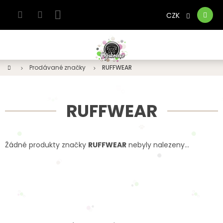
Přejít
na
CZK
Nákupní
obsah
košík
Domů
Prodávané značky
RUFFWEAR
RUFFWEAR
Žádné produkty značky
RUFFWEAR
nebyly nalezeny...