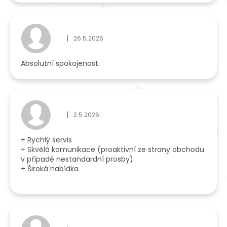
|
26.5.2026
Hodnocení obchodu je 5 z 5 hvězdiček.
Absolutní spokojenost.
|
2.5.2026
Hodnocení obchodu je 5 z 5 hvězdiček.
+ Rychlý servis
+ Skvělá komunikace (proaktivní ze strany obchodu
v případě nestandardní prosby)
+ Široká nabídka