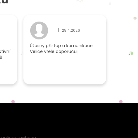
|
29.4.2026
du je 5 z 5 hvězdiček.
Hodnocení obchodu je 5 z 5 hvězdiček.
Úžasný přístup a komunikace.
tivní
Velice vřele doporučuji.
dě
a našem e-shopu.