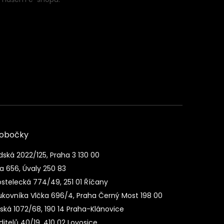
pobočky
dská 2022/125, Praha 3 130 00
a 656, Úvaly 250 83
stelecká 774/49, 251 01 Říčany
ukovníka Vlčka 696/4, Praha Černý Most 198 00
nská 1072/68, 190 14 Praha-Klánovice
itelů 40/19, 410 02 Lovosice