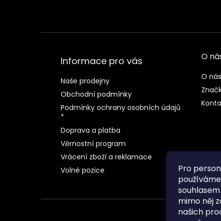
O ná
Informace pro vás
O ná
Naše prodejny
Znač
Obchodní podmínky
Konta
Podmínky ochrany osobních údajů
*
Doprava a platba
Věrnostní program
Vrácení zboží a reklamace
Pro person
Volné pozice
používáme 
souhlasem
mimo něj z
našich pro