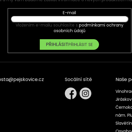
E-mail
Vložením e-mailu souhlasíte s
podmínkami ochrany
osobních údajů
PŘIHLÁSIT SE
osta
@
pejskovice.cz
Socální sítě
Naše 
Vinohra
Jiráskov
Černoko
nám. Pl
Slavětí
Osvobod