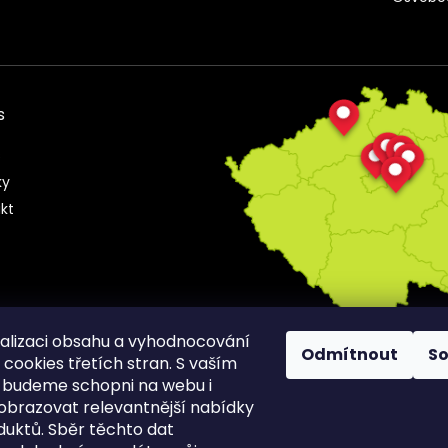
s
s
ky
kt
alizaci obsahu a vyhodnocování
Odmítnout
S
cookies třetích stran. S vaším
 budeme schopni na webu i
obrazovat relevantnější nabídky
duktů. Sběr těchto dat