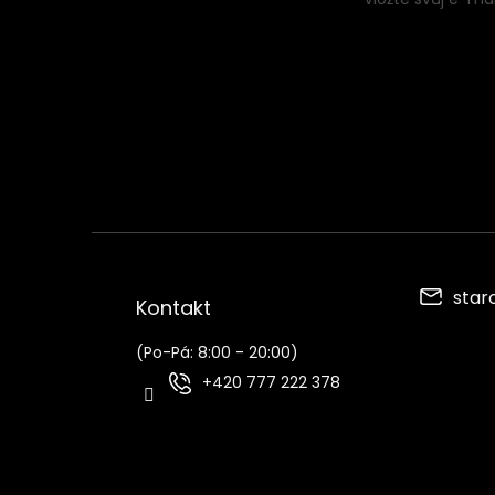
í
star
Kontakt
(Po-Pá: 8:00 - 20:00)
+420 777 222 378