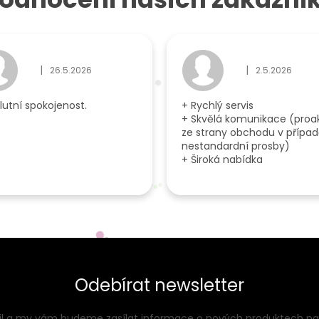
|
|
26.5.2026
2.5.2026
ček.
Hodnocení obchodu je 5 z 5 hvězdiček.
Hodnocení obcho
lutní spokojenost.
+ Rychlý servis
+ Skvělá komunikace (proak
ze strany obchodu v přípa
nestandardní prosby)
+ Široká nabídka
Odebírat newsletter
ail a my vám budeme zasílat informace o nových produktech n