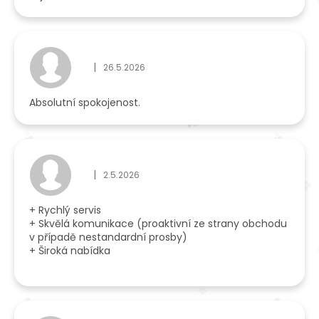
|
26.5.2026
Hodnocení obchodu je 5 z 5 hvězdiček.
Absolutní spokojenost.
|
2.5.2026
Hodnocení obchodu je 5 z 5 hvězdiček.
+ Rychlý servis
+ Skvělá komunikace (proaktivní ze strany obchodu
v případě nestandardní prosby)
+ Široká nabídka