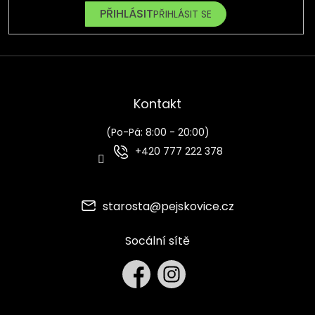
PŘIHLÁSIT SE
Kontakt
(Po-Pá: 8:00 - 20:00)
+420 777 222 378
starosta
@
pejskovice.cz
Socální sítě