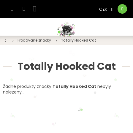
Přejít
na
CZK
Nákupní
obsah
košík
Domů
Prodávané značky
Totally Hooked Cat
Totally Hooked Cat
Žádné produkty značky
Totally Hooked Cat
nebyly
nalezeny...