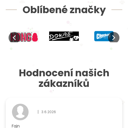
Oblíbené značky
Hodnocení našich
zákazníků
|
3.6.2026
Hodnocení obchodu je 5 z 5 hvězdiček.
Fajn