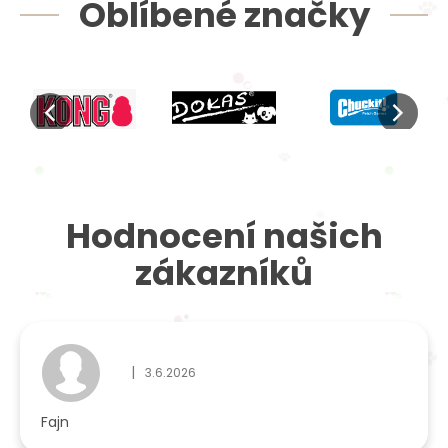
Oblíbené značky
Hodnocení našich
zákazníků
|
3.6.2026
Hodnocení obchodu je 5 z 5 hvězdiček.
Fajn