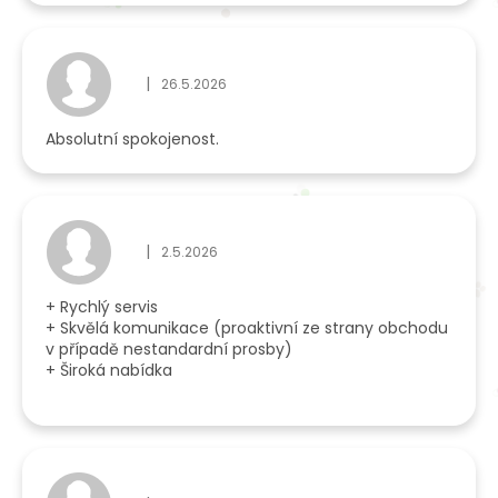
|
26.5.2026
Hodnocení obchodu je 5 z 5 hvězdiček.
Absolutní spokojenost.
|
2.5.2026
Hodnocení obchodu je 5 z 5 hvězdiček.
+ Rychlý servis
+ Skvělá komunikace (proaktivní ze strany obchodu
v případě nestandardní prosby)
+ Široká nabídka