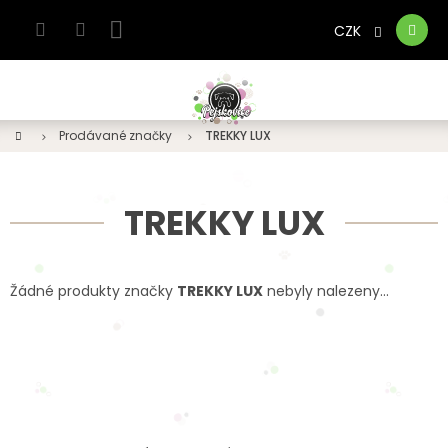
Přejít
na
CZK
Nákupní
obsah
košík
Domů
Prodávané značky
TREKKY LUX
TREKKY LUX
Žádné produkty značky
TREKKY LUX
nebyly nalezeny...