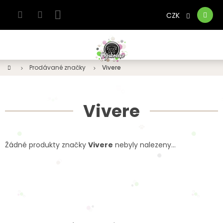
Přejít
na
CZK
Nákupní
obsah
košík
Domů
Prodávané značky
Vivere
Vivere
Žádné produkty značky
Vivere
nebyly nalezeny...