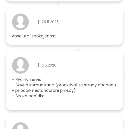
|
26.5.2026
Hodnocení obchodu je 5 z 5 hvězdiček.
Absolutní spokojenost.
|
2.5.2026
Hodnocení obchodu je 5 z 5 hvězdiček.
+ Rychlý servis
+ Skvělá komunikace (proaktivní ze strany obchodu
v případě nestandardní prosby)
+ Široká nabídka