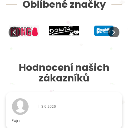
Oblíbené značky
Hodnocení našich
zákazníků
|
3.6.2026
Hodnocení obchodu je 5 z 5 hvězdiček.
Fajn