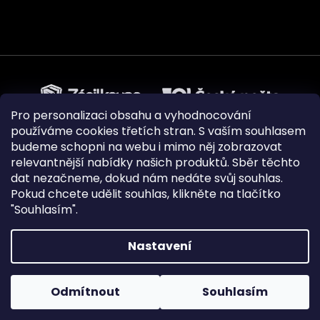
Pro personalizaci obsahu a vyhodnocování
používáme cookies třetích stran. S vaším souhlasem
budeme schopni na webu i mimo něj zobrazovat
relevantnější nabídky našich produktů. Sběr těchto
dat nezačneme, dokud nám nedáte svůj souhlas.
Pokud chcete udělit souhlas, klikněte na tlačítko
"Souhlasím".
Nastavení
Vytvořil Shoptet
|
Upravilo
FV STUDIO
Odmítnout
Souhlasím
Copyright 2026
Pejskovice
. Všechna práva vyhrazena.