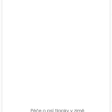
Péče o psí tlapky v zimě