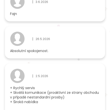
|
3.6.2026
Hodnocení obchodu je 5 z 5 hvězdiček.
Fajn
|
26.5.2026
Hodnocení obchodu je 5 z 5 hvězdiček.
Absolutní spokojenost.
|
2.5.2026
Hodnocení obchodu je 5 z 5 hvězdiček.
+ Rychlý servis
+ Skvělá komunikace (proaktivní ze strany obchodu
v případě nestandardní prosby)
+ Široká nabídka