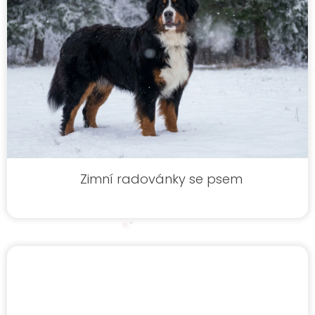
k
ů
Zimní radovánky se psem