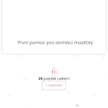
První pomoc pro domácí mazlíčky
S
1
3
t
r
25
položek celkem
O
á
v
NAHORU
n
l
k
o
á
v
d
á
a
n